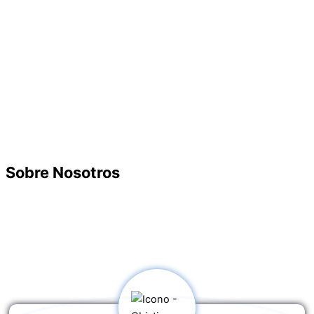
Certificación
Nos Destacamos
Sobre Nosotros
Puertinsa Rolling Doors
es una empresa familiar dedicada a la
fabricación e instalación de puertas enrollables. Cuenta con
diseños y colores
innovadores
de alta calidad. Lleva más de
25 años brindando seguridad a su hogar y negocio.