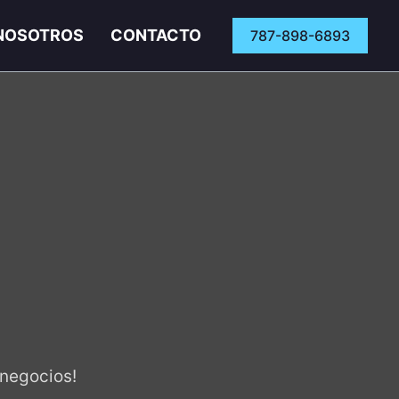
NOSOTROS
CONTACTO
787-898-6893
 negocios!